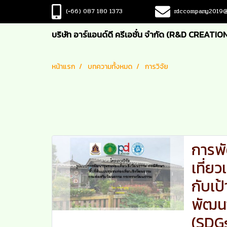
(
+66) 087 180 1373
rdccompany2019@
บริษัท อาร์แอนด์ดี ครีเอชั่น จำกัด (R&D CREATION
หน้าแรก
บทความทั้งหมด
การวิจัย
การพ
เที่ย
กับเป
พัฒนาท
(SDG