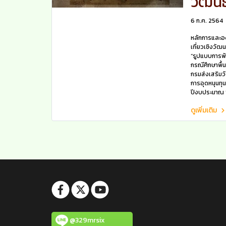
วัฒน
6 ก.ค. 2564
หลักการและอ
เที่ยวเชิงวัฒ
“รูปแบบการพั
กรณีศึกษาพื้น
กรมส่งเสริม
การอุดหนุนทุ
ปีงบประมาณ
ดูเพิ่มเติม
@329mrsix