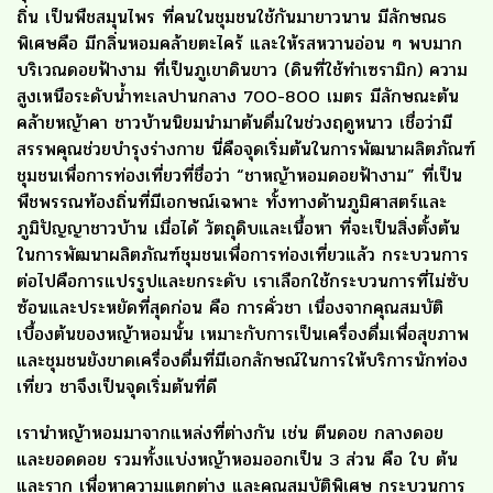
ถิ่น เป็นพืชสมุนไพร ที่คนในชุมชนใช้กันมายาวนาน มีลักษณธ
พิเศษคือ มีกลิ่นหอมคล้ายตะไคร้ และให้รสหวานอ่อน ๆ พบมาก
บริเวณดอยฟ้างาม ที่เป็นภูเขาดินขาว (ดินที่ใช้ทำเซรามิก) ความ
สูงเหนือระดับน้ำทะเลปานกลาง 700-800 เมตร มีลักษณะต้น
คล้ายหญ้าคา ชาวบ้านนิยมนำมาต้นดื่มในช่วงฤดูหนาว เชื่อว่ามี
สรรพคุณช่วยบำรุงร่างกาย นี่คือจุดเริ่มต้นในการพัฒนาผลิตภัณฑ์
ชุมชนเพื่อการท่องเที่ยวที่ชื่อว่า “ชาหญ้าหอมดอยฟ้างาม” ที่เป็น
พืชพรรณท้องถิ่นที่มีเอกษณ์เฉพาะ ทั้งทางด้านภูมิศาสตร์และ
ภูมิปัญญาชาวบ้าน เมื่อได้ วัตถุดิบและเนื้อหา ที่จะเป็นสิ่งตั้งต้น
ในการพัฒนาผลิตภัณฑ์ชุมชนเพื่อการท่องเที่ยวแล้ว กระบวนการ
ต่อไปคือการแปรรูปและยกระดับ เราเลือกใช้กระบวนการที่ไม่ซับ
ซ้อนและประหยัดที่สุดก่อน คือ การคั่วชา เนื่องจากคุณสมบัติ
เบื้องต้นของหญ้าหอมนั้น เหมาะกับการเป็นเครื่องดื่มเพื่อสุขภาพ
และชุมชนยังขาดเครื่องดื่มที่มีเอกลักษณ์ในการให้บริการนักท่อง
เที่ยว ชาจึงเป็นจุดเริ่มต้นที่ดี
เรานำหญ้าหอมมาจากแหล่งที่ต่างกัน เช่น ตีนดอย กลางดอย
และยอดดอย รวมทั้งแบ่งหญ้าหอมออกเป็น 3 ส่วน คือ ใบ ต้น
และราก เพื่อหาความแตกต่าง และคุณสมบัติพิเศษ กระบวนการ