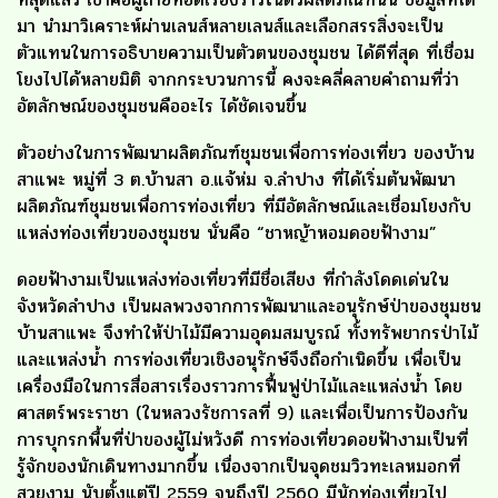
มา นำมาวิเคราะห์ผ่านเลนส์หลายเลนส์และเลือกสรรสิ่งจะเป็น
ตัวแทนในการอธิบายความเป็นตัวตนของชุมชน ได้ดีที่สุด ที่เชื่อม
โยงไปได้หลายมิติ จากกระบวนการนี้ คงจะคลี่คลายคำถามที่ว่า
อัตลักษณ์ของชุมชนคืออะไร ได้ชัดเจนขึ้น
ตัวอย่างในการพัฒนาผลิตภัณฑ์ชุมชนเพื่อการท่องเที่ยว ของบ้าน
สาแพะ หมู่ที่ 3 ต.บ้านสา อ.แจ้ห่ม จ.ลำปาง ที่ได้เริ่มต้นพัฒนา
ผลิตภัณฑ์ชุมชนเพื่อการท่องเที่ยว ที่มีอัตลักษณ์และเชื่อมโยงกับ
แหล่งท่องเที่ยวของชุมชน นั่นคือ “ชาหญ้าหอมดอยฟ้างาม”
ดอยฟ้างามเป็นแหล่งท่องเที่ยวที่มีชื่อเสียง ที่กำลังโดดเด่นใน
จังหวัดลำปาง เป็นผลพวงจากการพัฒนาและอนุรักษ์ป่าของชุมชน
บ้านสาแพะ จึงทำให้ป่าไม้มีความอุดมสมบูรณ์ ทั้งทรัพยากรป่าไม้
และแหล่งน้ำ การท่องเที่ยวเชิงอนุรักษ์จึงถือกำเนิดขึ้น เพื่อเป็น
เครื่องมือในการสื่อสารเรื่องราวการฟื้นฟูป่าไม้และแหล่งน้ำ โดย
ศาสตร์พระราชา (ในหลวงรัชการลที่ 9) และเพื่อเป็นการป้องกัน
การบุกรกพื้นที่ป่าของผู้ไม่หวังดี การท่องเที่ยวดอยฟ้างามเป็นที่
รู้จักของนักเดินทางมากขึ้น เนื่องจากเป็นจุดชมวิวทะเลหมอกที่
สวยงาม นับตั้งแต่ปี 2559 จนถึงปี 2560 มีนักท่องเที่ยวไป