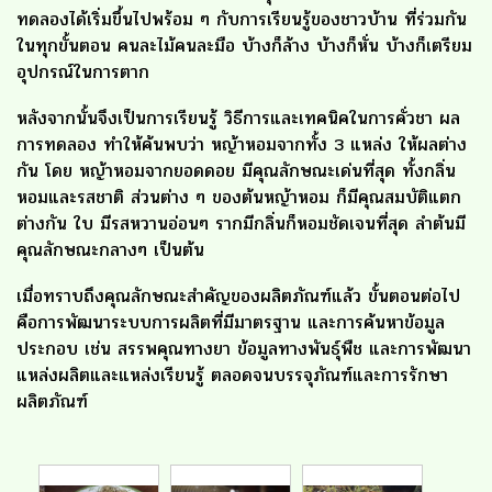
ทดลองได้เริ่มขึ้นไปพร้อม ๆ กับการเรียนรู้ของชาวบ้าน ที่ร่วมกัน
ในทุกขั้นตอน คนละไม้คนละมือ บ้างก็ล้าง บ้างก็หั่น บ้างก็เตรียม
อุปกรณ์ในการตาก
หลังจากนั้นจึงเป็นการเรียนรู้ วิธีการและเทคนิคในการคั่วชา ผล
การทดลอง ทำให้ค้นพบว่า หญ้าหอมจากทั้ง 3 แหล่ง ให้ผลต่าง
กัน โดย หญ้าหอมจากยอดดอย มีคุณลักษณะเด่นที่สุด ทั้งกลิ่น
หอมและรสชาติ ส่วนต่าง ๆ ของต้นหญ้าหอม ก็มีคุณสมบัติแตก
ต่างกัน ใบ มีรสหวานอ่อนๆ รากมีกลิ่นก็หอมชัดเจนที่สุด ลำต้นมี
คุณลักษณะกลางๆ เป็นต้น
เมื่อทราบถึงคุณลักษณะสำคัญของผลิตภัณฑ์แล้ว ขั้นตอนต่อไป
คือการพัฒนาระบบการผลิตที่มีมาตรฐาน และการค้นหาข้อมูล
ประกอบ เช่น สรรพคุณทางยา ข้อมูลทางพันธุ์พืช และการพัฒนา
แหล่งผลิตและแหล่งเรียนรู้ ตลอดจนบรรจุภัณฑ์และการรักษา
ผลิตภัณฑ์