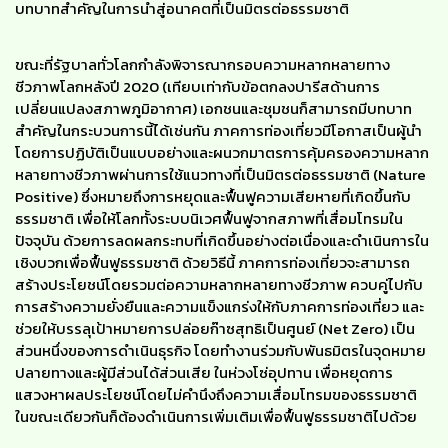
บทบาทสำคัญในการนำสู่อนาคตที่เป็นมิตรต่อธรรมชาติ
ขณะที่รัฐบาลทั่วโลกกำลังพิจารณากรอบความหลากหลายทาง
ชีวภาพโลกหลังปี 2020 (เทียบเท่ากับข้อตกลงปารีสด้านการ
เปลี่ยนแปลงสภาพภูมิอากาศ) เอกชนและชุมชนก็สามารถมีบทบาท
สำคัญในกระบวนการนี้ได้เช่นกัน ภาคการท่องเที่ยวมีโอกาสเป็นผู้นำ
โดยการปฏิบัติเป็นแบบอย่างและผนวกมาตรการคุ้มครองความหลาก
หลายทางชีวภาพผ่านการใช้แนวทางที่เป็นมิตรต่อธรรมชาติ (Nature
Positive) ซึ่งหมายถึงการหยุดและฟื้นฟูความเสียหายที่เกิดขึ้นกับ
ธรรมชาติ เพื่อให้โลกทั้งระบบนิเวศฟื้นฟูจากสภาพที่เสื่อมโทรมใน
ปัจจุบัน ด้วยการลดผลกระทบที่เกิดขึ้นอย่างต่อเนื่องและดำเนินการใน
เชิงบวกเพื่อฟื้นฟูธรรมชาติ ด้วยวิธีนี้ ภาคการท่องเที่ยวจะสามารถ
สร้างประโยชน์โดยรวมต่อความหลากหลายทางชีวภาพ ควบคู่ไปกับ
การสร้างความยั่งยืนและความแข็งแกร่งให้กับภาคการท่องเที่ยว และ
ช่วยให้บรรลุเป้าหมายการปล่อยก๊าซสุทธิเป็นศูนย์ (Net Zero) เป็น
ส่วนหนึ่งของการดำเนินธุรกิจ โดยทำงานร่วมกับพันธมิตรในจุดหมาย
ปลายทางและผู้มีส่วนได้ส่วนเสีย ในห่วงโซ่อุปทาน เพื่อหยุดการ
แสวงหาผลประโยชน์โดยไม่คำนึงถึงความเสื่อมโทรมของธรรมชาติ
ในขณะเดียวกันก็ต้องดำเนินการเพิ่มเติมเพื่อฟื้นฟูธรรมชาติไปด้วย