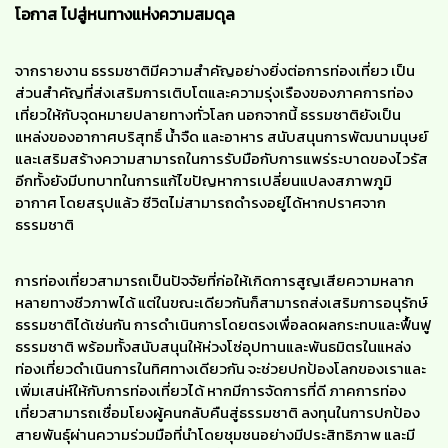
โอกาส ไปสู่หนทางแห่งความสมดุล
จากรายงาน ธรรมชาติมีความสำคัญอย่างยิ่งต่อการท่องเที่ยว เป็น
ส่วนสำคัญที่ส่งเสริมการเติบโตและความรุ่งเรืองของภาคการท่อง
เที่ยวให้กับจุดหมายปลายทางทั่วโลก นอกจากนี้ ธรรมชาติยังเป็น
แหล่งของอากาศบริสุทธิ์ น้ำจืด และอาหาร สนับสนุนการพัฒนามนุษย์
และเสริมสร้างความสามารถในการรับมือกับการแพร่ระบาดของไวรัส
อีกทั้งยังมีบทบาทในการแก้ไขปัญหาการเปลี่ยนแปลงสภาพภูมิ
อากาศ โดยสรุปแล้ว ชีวิตไม่สามารถดำรงอยู่ได้หากปราศจาก
ธรรมชาติ
การท่องเที่ยวสามารถเป็นปัจจัยที่ก่อให้เกิดการสูญเสียความหลาก
หลายทางชีวภาพได้ แต่ในขณะเดียวกันก็สามารถส่งเสริมการอนุรักษ์
ธรรมชาติได้เช่นกัน การดำเนินการโดยตรงเพื่อลดผลกระทบและฟื้นฟู
ธรรมชาติ พร้อมทั้งสนับสนุนให้ห่วงโซ่อุปทานและพันธมิตรในแหล่ง
ท่องเที่ยวดำเนินการในทิศทางเดียวกัน จะช่วยปกป้องโลกของเราและ
เพิ่มเสน่ห์ให้กับการท่องเที่ยวได้ หากมีการจัดการที่ดี ภาคการท่อง
เที่ยวสามารถเชื่อมโยงผู้คนกลับคืนสู่ธรรมชาติ ลงทุนในการปกป้อง
สายพันธุ์ผ่านความร่วมมือที่นำโดยชุมชนอย่างมีประสิทธิภาพ และมี